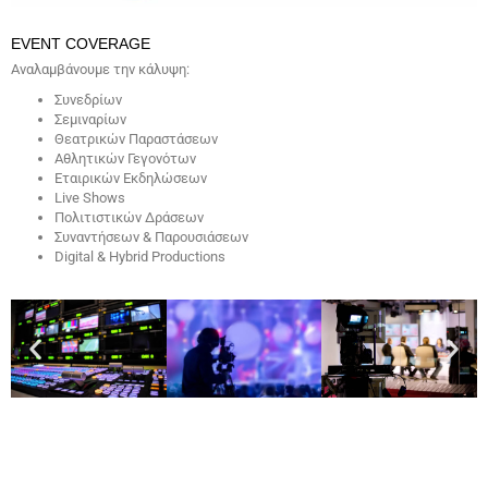
EVENT COVERAGE
Αναλαμβάνουμε την κάλυψη:
Συνεδρίων
Σεμιναρίων
Θεατρικών Παραστάσεων
Αθλητικών Γεγονότων
Εταιρικών Εκδηλώσεων
Live Shows
Πολιτιστικών Δράσεων
Συναντήσεων & Παρουσιάσεων
Digital & Hybrid Productions